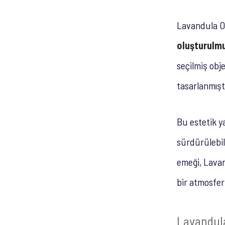
Lavandula Ote
oluşturulm
seçilmiş obj
tasarlanmıştı
Bu estetik y
sürdürülebil
emeği, Lavan
bir atmosfer
Lavandula 