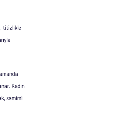
titizlikle
rıyla
 zamanda
unar. Kadın
ak, samimi