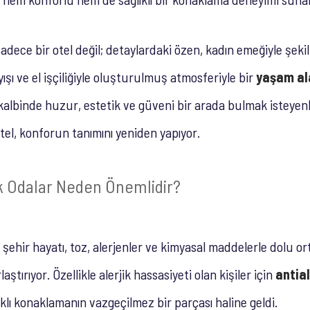
adece bir otel değil; detaylardaki özen, kadın emeğiyle şeki
ışı ve el işçiliğiyle oluşturulmuş atmosferiyle bir
yaşam al
kalbinde huzur, estetik ve güveni bir arada bulmak isteyenl
el, konforun tanımını yeniden yapıyor.
ik Odalar Neden Önemlidir?
hir hayatı, toz, alerjenler ve kimyasal maddelerle dolu o
aştırıyor. Özellikle alerjik hassasiyeti olan kişiler için
antial
lıklı konaklamanın vazgeçilmez bir parçası haline geldi.