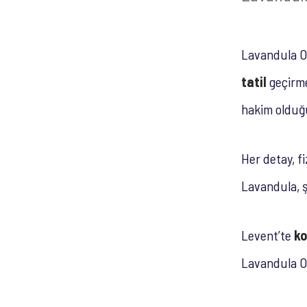
Lavandula O
tatil
geçirme
hakim olduğu
Her detay, f
Lavandula, şe
Levent’te
ko
Lavandula Ot