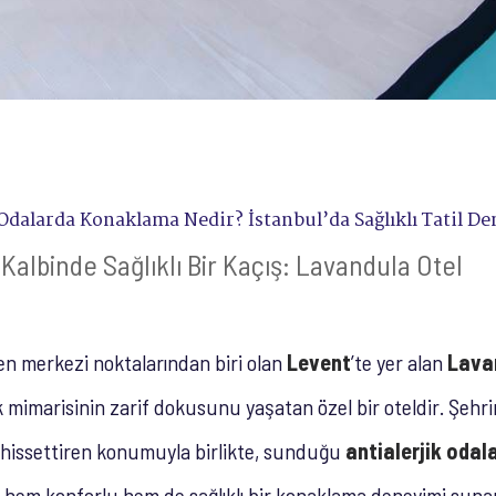
 Odalarda Konaklama Nedir? İstanbul’da Sağlıklı Tatil D
 Kalbinde Sağlıklı Bir Kaçış: Lavandula Otel
en merkezi noktalarından biri olan
Levent
’te yer alan
Lava
mimarisinin zarif dokusunu yaşatan özel bir oteldir. Şehri
hissettiren konumuyla birlikte, sunduğu
antialerjik odal
e hem konforlu hem de sağlıklı bir konaklama deneyimi sunar