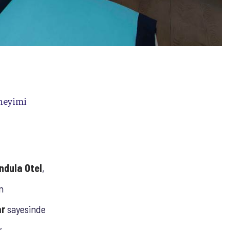
eneyimi
ndula Otel
,
n
ar
sayesinde
.