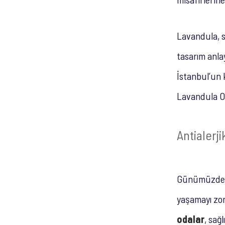
Lavandula, s
tasarım anlay
İstanbul’un 
Lavandula Ot
Antialerj
Günümüzde şe
yaşamayı zorl
odalar
, sağ