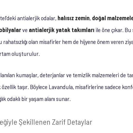
el’deki antialerjik odalar,
halısız zemin
,
doğal malzemel
obilyalar
ve
antialerjik yatak takımları
ile öne çıkar. B
 rahatsızlığı olan misafirler hem de hijyene önem veren ziyar
ortam oluşturulur.
lanılan kumaşlar, deterjanlar ve temizlik malzemeleri de 
 özellik taşır. Böylece Lavandula, misafirlerine sadece konfo
ık odaklı bir yaşam alanı sunar.
ğiyle Şekillenen Zarif Detaylar