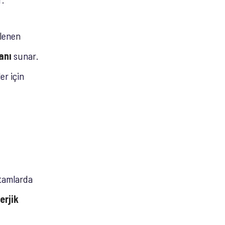
llenen
anı
sunar.
er için
rtamlarda
erjik