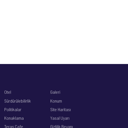
Otel
Galeri
Sürdürülebilirlik
Konum
Politikalar
Site Haritası
Konaklama
Yasal Uyarı
Teras Cafe
Gizlilik Beyanı