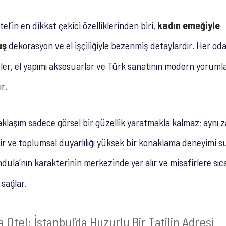
l’in en dikkat çekici özelliklerinden biri,
kadın emeğiyle
uş
dekorasyon ve el işçiliğiyle bezenmiş detaylardır. Her oda, 
eler, el yapımı aksesuarlar ve Türk sanatının modern yorumla
r.
aklaşım sadece görsel bir güzellik yaratmakla kalmaz; aynı
ir ve toplumsal duyarlılığı yüksek bir konaklama deneyimi s
dula’nın karakterinin merkezinde yer alır ve misafirlere sıc
 sağlar.
Otel: İstanbul’da Huzurlu Bir Tatilin Adresi