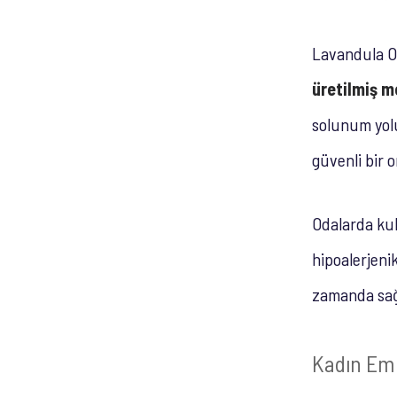
Lavandula Ot
üretilmiş m
solunum yolu
güvenli bir 
Odalarda kul
hipoalerjenik
zamanda sağl
Kadın Eme