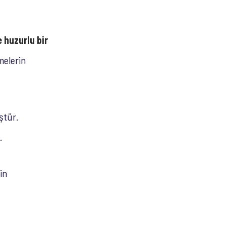
 huzurlu bir
melerin
ştür.
.
in