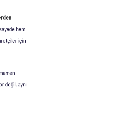
erden
u sayede hem
etçiler için
tamamen
r değil, aynı