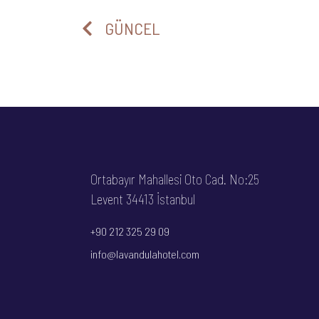
GÜNCEL
Ortabayır Mahallesi Oto Cad. No:25
Levent 34413 İstanbul
+90 212 325 29 09
info@
lavandulahotel
.com