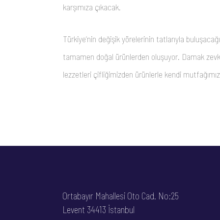
karşımıza çıkacak.
Türkiye’nin değişik yörelerinin tatlarıyla buluşacağ
tamamen doğal ürünlerden oluşuyor. Damak zevki
lezzetleri çifliğimizden ürünlerle kendi mutfağım
Ortabayır Mahallesi Oto Cad. No:25
Levent 34413 İstanbul