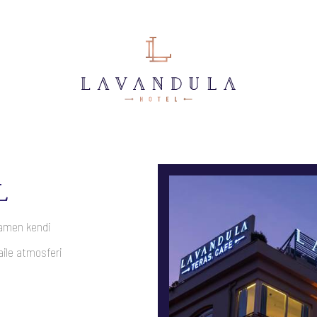
L
mamen kendi
aile atmosferi