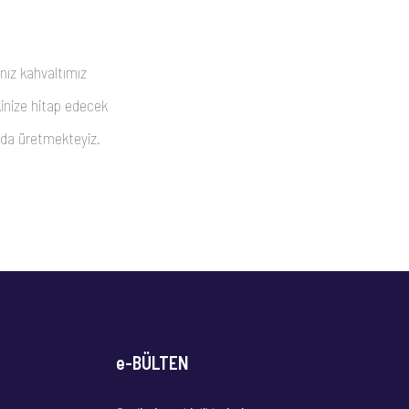
ınız kahvaltımız
nize hitap edecek
ızda üretmekteyiz.
e-BÜLTEN