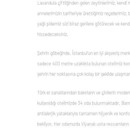
Lavandula çiftliğinden gelen zeytinlerimiz, kendi
annelerimizin tarifleriyle ürettiğimiz reçellerimiz,
yağlı pidemiz sizi biraz gerilere götürecek ve kendi
hissedeceksiniz.
Şehrin göbeğinde, İstanbul’un en iyi alışveriş mer
sadece 400 metre uzaklıkta bulunan otelimiz kon
şehrin her noktasına çok kolay bir şekilde ulaşman
Türk el sanatlarından bakırların ve çinilerin moder
kullanıldığı otelimizde 34 oda bulunmaktadır. Bamb
antialerjik yataklarıyla tamamen hijyenik ve konfor
bekliyor. Her odamızda Viyanalı usta ressamların s