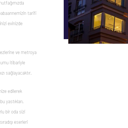
 mutfağımızda
 babaannemizin tarifi
nizi evinizde
kezlerine ve metroya
umu itibariyle
ızı sağlayacaktır.
nize edilerek
u yastıkları,
lu bir oda sizi
ıradışı eserleri