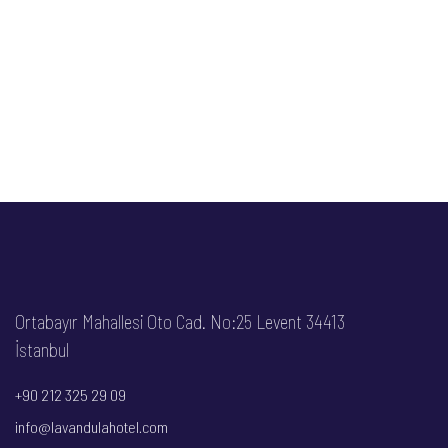
Ortabayır Mahallesi Oto Cad. No:25 Levent 34413
İstanbul
+90 212 325 29 09
info@
lavandulahotel
.com